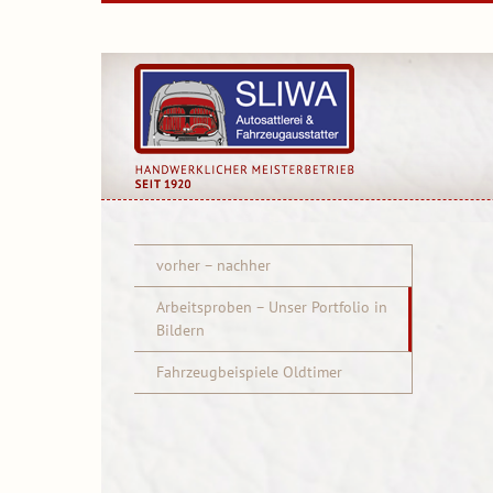
Skip
to
content
vorher – nachher
Arbeitsproben – Unser Portfolio in
Bildern
Fahrzeugbeispiele Oldtimer