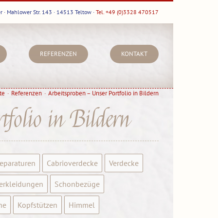
r · Mahlower Str. 143 · 14513 Teltow ·
Tel. +49 (0)3328 470517
REFERENZEN
KONTAKT
te
Referenzen
Arbeitsproben – Unser Portfolio in Bildern
folio in Bildern
reparaturen
Cabrioverdecke
Verdecke
erkleidungen
Schonbezüge
he
Kopfstützen
Himmel