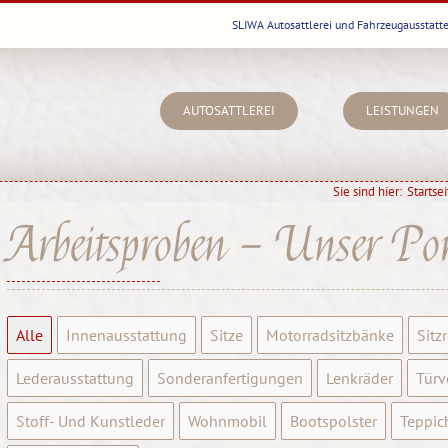
SLIWA Autosattlerei und Fahrzeugausstatte
AUTOSATTLEREI
LEISTUNGEN
Sie sind hier:
Startsei
Arbeitsproben – Unser Port
Alle
Innenausstattung
Sitze
Motorradsitzbänke
Sitz
Lederausstattung
Sonderanfertigungen
Lenkräder
Türv
Stoff- Und Kunstleder
Wohnmobil
Bootspolster
Teppic