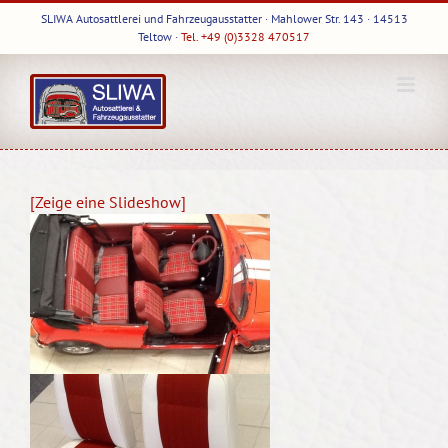
Skip
SLIWA Autosattlerei und Fahrzeugausstatter · Mahlower Str. 143 · 14513
to
Teltow ·
Tel. +49 (0)3328 470517
content
[Zeige eine Slideshow]