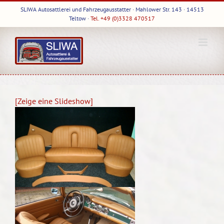
Skip
SLIWA Autosattlerei und Fahrzeugausstatter · Mahlower Str. 143 · 14513
to
Teltow ·
Tel. +49 (0)3328 470517
content
[Zeige eine Slideshow]