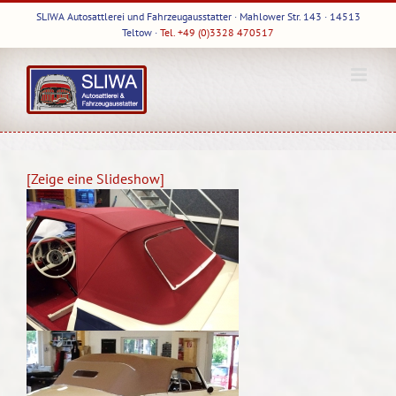
Skip
SLIWA Autosattlerei und Fahrzeugausstatter · Mahlower Str. 143 · 14513
to
Teltow ·
Tel. +49 (0)3328 470517
content
[Zeige eine Slideshow]